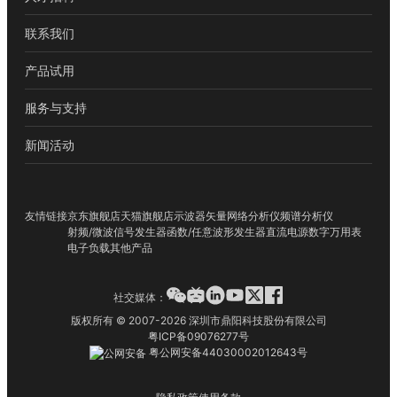
联系我们
产品试用
服务与支持
新闻活动
友情链接
京东旗舰店
天猫旗舰店
示波器
矢量网络分析仪
频谱分析仪
射频/微波信号发生器
函数/任意波形发生器
直流电源
数字万用表
电子负载
其他产品
社交媒体：
版权所有 © 2007-2026 深圳市鼎阳科技股份有限公司
粤ICP备09076277号
粤公网安备44030002012643号