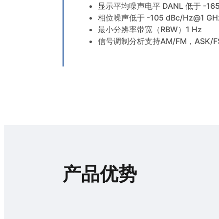
显示平均噪声电平 DANL 低于 -165 
相位噪声低于 -105 dBc/Hz@1 G
最小分辨率带宽（RBW）1 Hz
信号调制分析支持AM/FM，ASK/FSK
产品优势