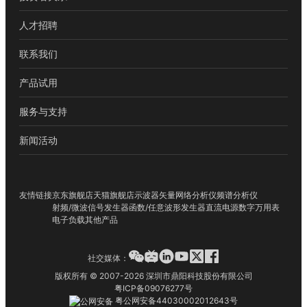
人才招聘
联系我们
产品试用
服务与支持
新闻活动
友情链接
京东旗舰店
天猫旗舰店
示波器
矢量网络分析仪
频谱分析仪
射频/微波信号发生器
函数/任意波形发生器
直流电源
数字万用表
电子负载
其他产品
社交媒体：
版权所有 © 2007-2026 深圳市鼎阳科技股份有限公司
粤ICP备09076277号
粤公网安备44030002012643号