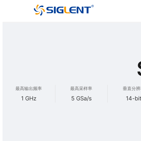
最高输出频率
最高采样率
垂直分辨
1 GHz
5 GSa/s
14-bi