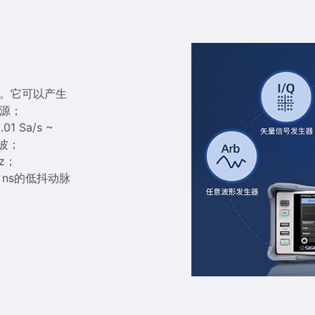
品。它可以产生
号源；
 Sa/s ~
意波；
z；
 ns的低抖动脉