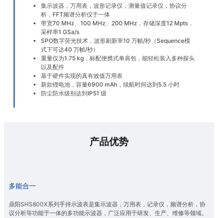
集示波器，万用表，波形记录仪，测量值记录仪，协议分
析，FFT频谱分析仪于一体
带宽70 MHz、100 MHz、200 MHz，存储深度12 Mpts，
采样率1 GSa/s
SPO数字荧光技术，波形刷新率10 万帧/秒（Sequence模
式下可达40 万帧/秒）
重量仅为1.75 kg，标配便携式单肩包，能轻松装入多种探头
以及配件
基于硬件实现的真有效值万用表
新款锂电池，容量6900 mAh，续航时间达到5.5 小时
防尘防水级别达到IP51 级
产品优势
多能合一
鼎阳SHS800X系列手持示波表是集示波器，万用表，记录仪，频谱分析，协
议分析等功能于一体的多功能示波器，广泛应用于研发、生产、维修等领域。