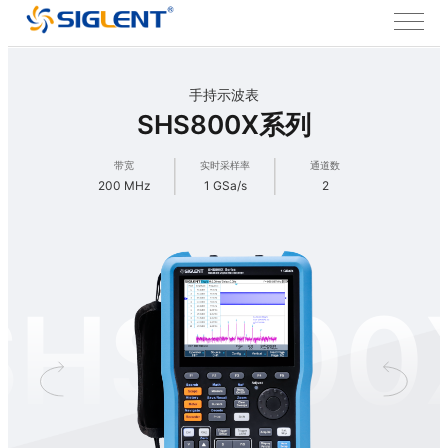
手持示波表
SHS800X系列
带宽
实时采样率
通道数
200 MHz
1 GSa/s
2
SHS800