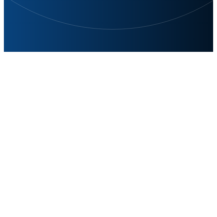
台式与手持
灵活应对多样需求
鼎阳矢量网络分析仪系列，以台式与手持两大系列，满足不
同场景下的测量需求。台式矢量网络分析仪，以其高精度、
大功能集成为特点，适合实验室及生产线上的全面测试与分
析。而手持矢量网络分析仪，则以其便携性、快速响应著
称，为现场调试、故障诊断提供便捷解决方案。两者相辅相
成，无论是专业研发还是现场维护，鼎阳矢量网络分析仪都
能提供精准、高效的测量支持，助力您的射频世界更加清晰
可控。